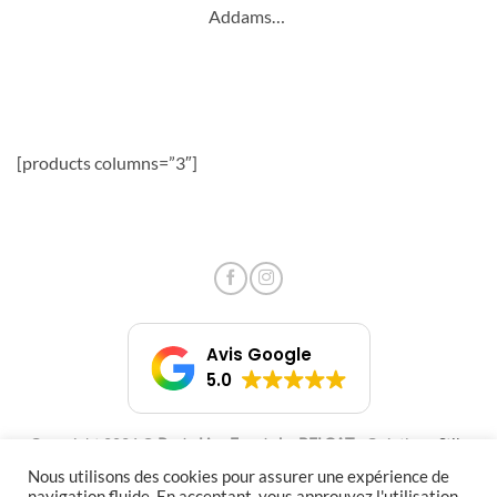
Addams…
[products columns=”3″]
Avis Google
5.0
Copyright 2026 ©
Party Live Events by BELCAT
- Création :
Stile
Libero
- RC 20P09555 - TVA Int. FR55000148683
Nous utilisons des cookies pour assurer une expérience de
CHATY
navigation fluide. En acceptant, vous approuvez l'utilisation