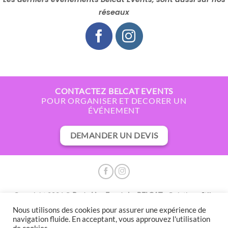
réseaux
CONTACTEZ BELCAT EVENTS
POUR ORGANISER ET DECORER UN
ÉVÉNEMENT
DEMANDER UN DEVIS
Copyright 2026 ©
Party Live Events by BELCAT
- Création :
Stile
Libero
- RC 20P09555 - TVA Int. FR55000148683
Nous utilisons des cookies pour assurer une expérience de
CHATY
navigation fluide. En acceptant, vous approuvez l'utilisation