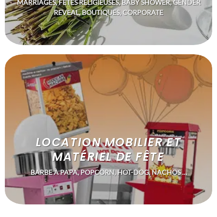
MARRIAGES, FÊTES RELIGIEUSES, BABY SHOWER, GENDER
REVEAL, BOUTIQUES, CORPORATE
LOCATION MOBILIER ET
MATÉRIEL DE FÊTE
BARBE À PAPA, POPCORN, HOT-DOG, NACHOS …