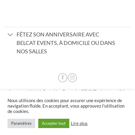
FÊTEZ SON ANNIVERSAIRE AVEC
BELCAT EVENTS, À DOMICILE OU DANS
NOS SALLES
Copyright 2026 ©
Party Live Events by BELCAT
- Création :
Stile
Libero
- RC 20P09555 - TVA Int. FR55000148683
Nous utilisons des cookies pour assurer une expérience de
CHATY
navigation fluide. En acceptant, vous approuvez l'utilisation
de cookies.
HIDE
Lire plus
Paramètres
Accepter tout